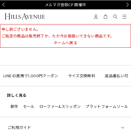
Prev
メルマガ登録CP 開催中
Nex
申し訳ございません。
ご指定の商品は販売終了か、ただ今お取扱いできない商品です。
ホームへ戻る
LINE ID連携で1,000円クーポン
サイズ交換無料
返品着払い可
詳しく見る
新作
セール
ローファー&スリッポン
プラットフォームソール
ご利用ガイド