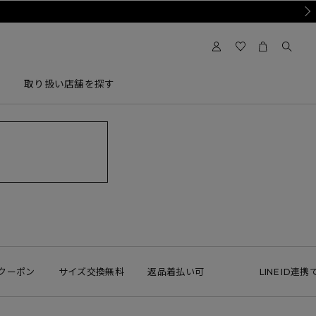
Nex
取り扱い店舗を探す
ーポン
サイズ交換無料
返品着払い可
LINE ID連携で1