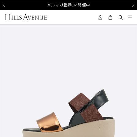
Prev
メルマガ登録CP 開催中
Nex