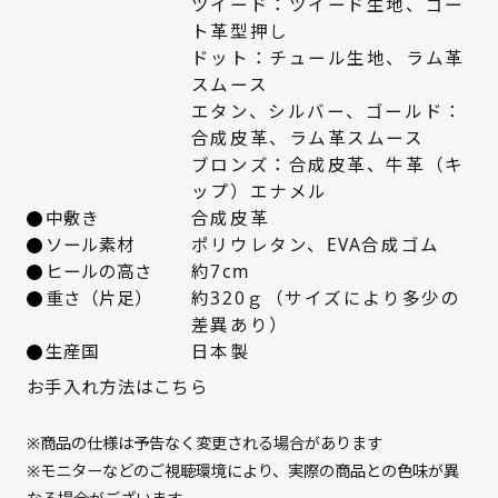
ツイード：ツイード生地、ゴー
24cm
△ 残りわずか
ト革型押し
ドット：チュール生地、ラム革
24.5cm
× 在庫なし
スムース
エタン、シルバー、ゴールド：
25cm
△ 残りわずか
合成皮革、ラム革スムース
ブロンズ：合成皮革、牛革（キ
ップ）エナメル
中敷き
合成皮革
ソール素材
ポリウレタン、EVA合成ゴム
ヒールの高さ
約7cm
重さ（片足）
約320ｇ（サイズにより多少の
差異あり）
生産国
日本製
お手入れ方法はこちら
※商品の仕様は予告なく変更される場合があります
※モニターなどのご視聴環境により、実際の商品との色味が異