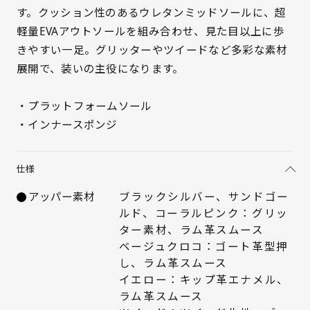
す。クッション性のあるウレタンミッドソールに、超
軽量EVAアウトソールを組み合わせ、見た目以上に歩
きやすい一足。グリッターやツイードなど多彩な素材
展開で、装いの主役になります。
サイズを選択してください
・プラットフォームソール
・インナースポンジ
21.5cm
△ 残りわずか
仕様
22cm
△ 残りわずか
アッパー素材
ブラックシルバー、サンドゴー
22.5cm
× 在庫なし
ルド、コーラルピンク：グリッ
ター素材、ラム革スムース
23cm
△ 残りわずか
ベージュクロコ：ゴート革型押
し、ラム革スムース
イエロー：キップ革エナメル、
23.5cm
× 在庫なし
ラム革スムース