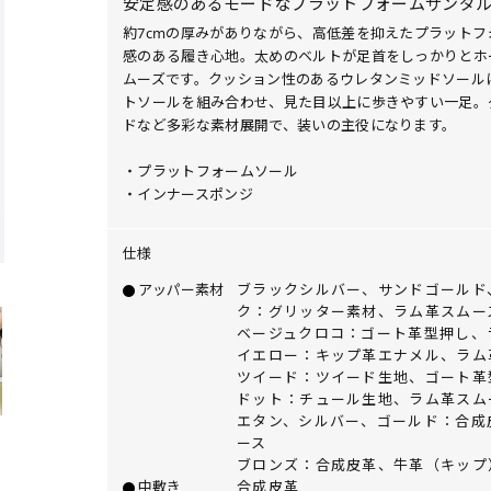
安定感のあるモードなプラットフォームサンダ
約7cmの厚みがありながら、高低差を抑えたプラット
感のある履き心地。太めのベルトが足首をしっかりとホ
ムーズです。クッション性のあるウレタンミッドソールに
トソールを組み合わせ、見た目以上に歩きやすい一足。
ドなど多彩な素材展開で、装いの主役になります。
・プラットフォームソール
・インナースポンジ
仕様
アッパー素材
ブラックシルバー、サンドゴールド
ク：グリッター素材、ラム革スムー
ベージュクロコ：ゴート革型押し、
イエロー：キップ革エナメル、ラム
ツイード：ツイード生地、ゴート革
ドット：チュール生地、ラム革スム
エタン、シルバー、ゴールド：合成
ース
ブロンズ：合成皮革、牛革（キップ
中敷き
合成皮革