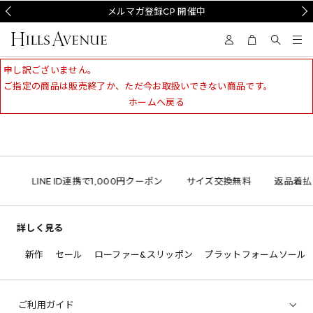
Prev
メルマガ登録CP 開催中
Nex
申し訳ございません。
ご指定の商品は販売終了か、ただ今お取扱いできない商品です。
ホームへ戻る
LINE ID連携で1,000円クーポン
サイズ交換無料
返品着払
詳しく見る
新作
セール
ローファー&スリッポン
プラットフォームソール
ご利用ガイド