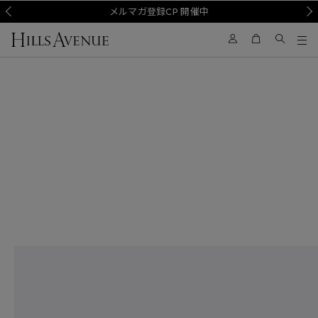
Prev
メルマガ登録CP 開催中
Nex