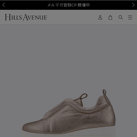
Prev
メルマガ登録CP 開催中
Nex