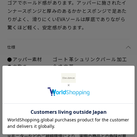
ゴアでホールド感があります。アッパーに施されたイ
ンナースポンジと厚みのあるかかとスポンジで足あた
りがよく、滑りにくいEVAソールは厚底でありながら
サイズを選択してください
驚くほど軽く、安定感があります。
21.5cm
× 在庫なし
仕様
22cm
× 在庫なし
アッパー素材
ゴート革シュリンクパール加工
中敷き
合成皮革
22.5cm
× 在庫なし
ソール素材
EVA合成ゴム
ヒールの高さ
約5.5cm
23cm
× 在庫なし
重さ（片足）
約260ｇ（サイズにより多少の
差異あり）
23.5cm
× 在庫なし
生産国
日本製
お手入れ方法はこちら
24cm
× 在庫なし
※商品の仕様は予告なく変更される場合があります
24.5cm
△ 概ね１週間後に発送
※モニターなどのご視聴環境により、実際の商品との色味が異