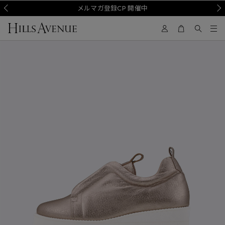
Prev
メルマガ登録CP 開催中
Nex