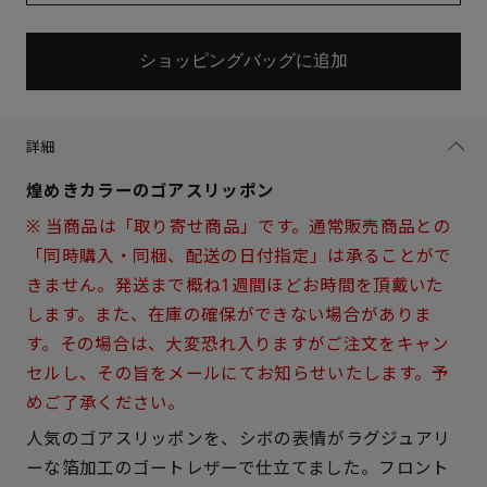
ショッピングバッグに追加
詳細
煌めきカラーのゴアスリッポン
※ 当商品は「取り寄せ商品」です。通常販売商品との
「同時購入・同梱、配送の日付指定」は承ることがで
きません。発送まで概ね1週間ほどお時間を頂戴いた
します。また、在庫の確保ができない場合がありま
す。その場合は、大変恐れ入りますがご注文をキャン
セルし、その旨をメールにてお知らせいたします。予
サイズを選択してください
めご了承ください。
人気のゴアスリッポンを、シボの表情がラグジュアリ
21.5cm
× 在庫なし
ーな箔加工のゴートレザーで仕立てました。フロント