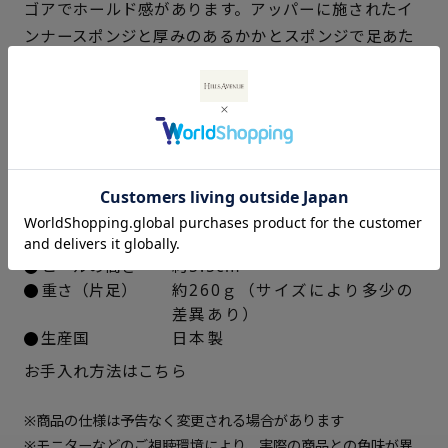
ゴアでホールド感があります。アッパーに施されたイ
22cm
× 在庫なし
ンナースポンジと厚みのあるかかとスポンジで足あた
りがよく、滑りにくいEVAソールは厚底でありながら
22.5cm
× 在庫なし
驚くほど軽く、安定感があります。
23cm
× 在庫なし
仕様
23.5cm
× 在庫なし
アッパー素材
ゴート革シュリンクパール加工
24cm
× 在庫なし
中敷き
合成皮革
ソール素材
EVA合成ゴム
ヒールの高さ
約5.5cm
24.5cm
△ 概ね１週間後に発送
重さ（片足）
約260ｇ（サイズにより多少の
差異あり）
25cm
△ 概ね１週間後に発送
生産国
日本製
25.5cm
× 在庫なし
お手入れ方法はこちら
※商品の仕様は予告なく変更される場合があります
※モニターなどのご視聴環境により、実際の商品との色味が異