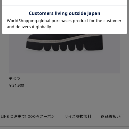
デボラ
￥31,900
LINE ID連携で1,000円クーポン
サイズ交換無料
返品着払い可