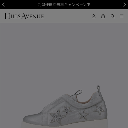
Prev
会員様送料無料キャンペーン中
Nex