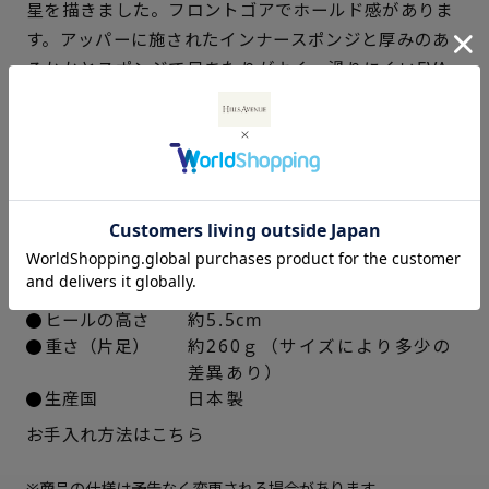
21.5cm
△ 概ね１週間後に発送
星を描きました。フロントゴアでホールド感がありま
す。アッパーに施されたインナースポンジと厚みのあ
22cm
× 在庫なし
るかかとスポンジで足あたりがよく、滑りにくいEVA
ソールは厚底でありながら驚くほど軽く、安定感があ
22.5cm
× 在庫なし
ります。
23cm
× 在庫なし
仕様
23.5cm
× 在庫なし
アッパー素材
ゴート革シュリンクパール加工
中敷き
合成皮革
24cm
× 在庫なし
ソール素材
EVA合成ゴム
ヒールの高さ
約5.5cm
24.5cm
× 在庫なし
重さ（片足）
約260ｇ（サイズにより多少の
差異あり）
25cm
× 在庫なし
生産国
日本製
お手入れ方法はこちら
※商品の仕様は予告なく変更される場合があります