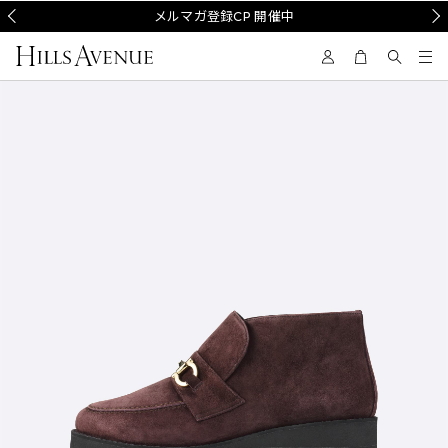
Prev
メルマガ登録CP 開催中
Nex