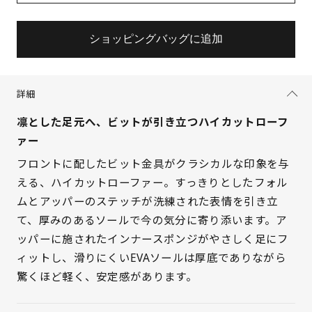
ショッピングバッグに追加
詳細
凛とした足元へ、ビットが引き立つハイカットローフ
ァー
フロントに配したビット金具がクラシカルな印象を与
える、ハイカットローファー。すっきりとしたフォル
ムとアッパーのステッチが洗練された表情を引き立
て、厚みのあるソールで今の気分に寄り添います。ア
サイズを選択してください
ッパーに施されたインナースポンジがやさしく足にフ
ィットし、滑りにくいEVAソールは厚底でありながら
21.5cm
△ 残りわずか
驚くほど軽く、安定感があります。
22cm
△ 残りわずか