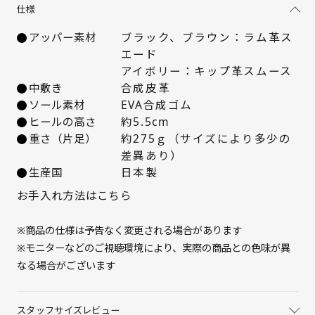
仕様
22.5cm
△ 残りわずか
アッパー素材
ブラック、ブラウン：ラム革ス
エード
23cm
○ 在庫あり
アイボリー：キップ革スムース
中敷き
合成皮革
23.5cm
△ 残りわずか
ソール素材
EVA合成ゴム
ヒールの高さ
約5.5cm
24cm
△ 残りわずか
重さ（片足）
約275ｇ（サイズにより多少の
差異あり）
生産国
日本製
24.5cm
入荷お知らせ
お手入れ方法はこちら
25cm
△ 残りわずか
※商品の仕様は予告なく変更される場合があります
※モニターなどのご視聴環境により、実際の商品との色味が異
なる場合がございます
スタッフサイズレビュー