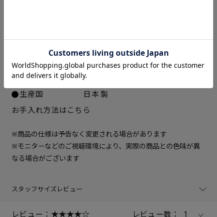
22.5cm
× 在庫なし
アッパー素材
ラム革スムース、ラム革スエー
ド
23cm
× 在庫なし
中敷き
合成皮革
ソール素材
EVA合成ゴム
23.5cm
× 在庫なし
ヒールの高さ
約5.5cm
重さ（片足）
約270ｇ（サイズにより多少の
24cm
× 在庫なし
差異あり）
生産国
日本製
24.5cm
× 在庫なし
お手入れ方法はこちら
25cm
× 在庫なし
※商品の仕様は予告なく変更される場合があります
※モニターなどのご視聴環境により、実際の商品との色味が異
なる場合がございます
スタッフサイズレビュー
レビュー：
レビュー数：
1