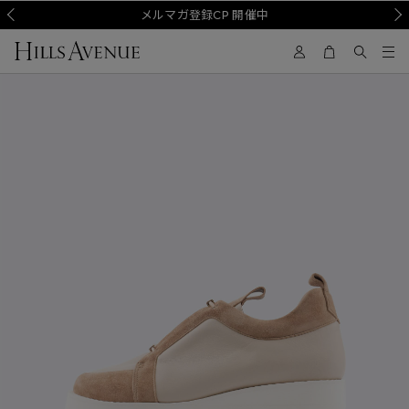
Prev
メルマガ登録CP 開催中
Nex