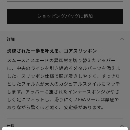
ショッピングバッグに追加
詳細
洗練された一歩を叶える、ゴアスリッポン
スムースとスエードの異素材を切り替えたアッパー
に、中央のラインを引き締めるメタルパーツを添えま
した。スリッポン仕様で脱ぎ履きしやすく、すっきり
としたフォルムが大人のカジュアルスタイルにマッチ
サイズを選択してください
します。アッパーに施されたインナースポンジがやさ
しく足にフィットし、滑りにくいEVAソールは厚底で
21.5cm
× 在庫なし
ありながら驚くほど軽く、安定感があります。
22cm
△ 残りわずか
仕様