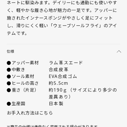
21.5cm
○ 概ね１週間後に発送
ネートに馴染みます。デイリーにも通勤にも使いやす
く、軽やかな履き心地が魅力の一足です。アッパーに
22cm
△ 概ね１週間後に発送
施されたインナースポンジがやさしく足にフィット
し、滑りにくく軽い「ウェーブソールフライ」のアイ
22.5cm
× 在庫なし
テムです。
23cm
× 在庫なし
仕様
23.5cm
× 在庫なし
アッパー素材
ラム革スエード
中敷き
合成皮革
24cm
× 在庫なし
ソール素材
EVA合成ゴム
ヒールの高さ
約5.5cm
24.5cm
× 在庫なし
重さ（片足）
約190ｇ（サイズにより多少の
差異あり）
25cm
× 在庫なし
生産国
日本製
お手入れ方法はこちら
※商品の仕様は予告なく変更される場合があります