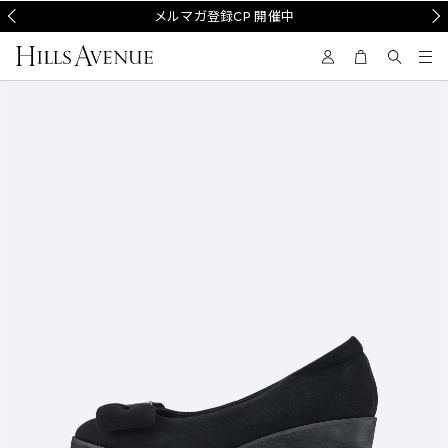
Prev
メルマガ登録CP 開催中
Nex