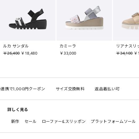
ルカ サンダル
カミーラ
リアナスリ
￥26,400
￥18,480
￥33,000
￥34,100
￥1
D連携で1,000円クーポン
サイズ交換無料
返品着払い可
詳しく見る
新作
セール
ローファー&スリッポン
プラットフォームソール