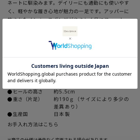
21.5cm
○ 概ね１週間後に発送
ネートに馴染みます。デイリーにも通勤にも使いやす
く、軽やかな履き心地が魅力の一足です。アッパーに
22cm
△ 概ね１週間後に発送
施されたインナースポンジがやさしく足にフィット
し、滑りにくく軽い「ウェーブソールフライ」のアイ
22.5cm
× 在庫なし
テムです。
23cm
× 在庫なし
仕様
23.5cm
× 在庫なし
アッパー素材
ラム革スエード
中敷き
合成皮革
24cm
× 在庫なし
ソール素材
EVA合成ゴム
ヒールの高さ
約5.5cm
24.5cm
× 在庫なし
重さ（片足）
約190ｇ（サイズにより多少の
差異あり）
25cm
× 在庫なし
生産国
日本製
お手入れ方法はこちら
※商品の仕様は予告なく変更される場合があります