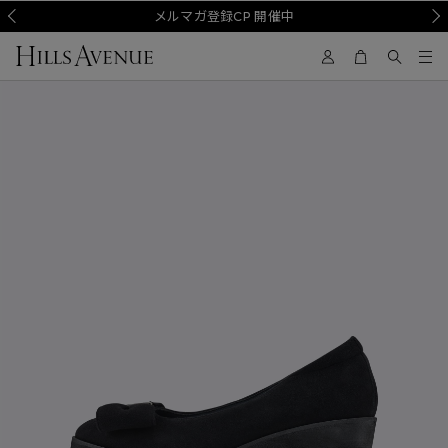
Prev
メルマガ登録CP 開催中
Nex