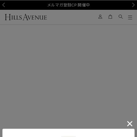
Prev
メルマガ登録CP 開催中
Nex