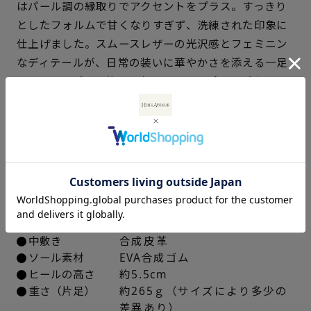
サイズを選択してください
はパール調の縁取りでアクセントをプラス。すっきり
としたフォルムで甘くなりすぎず、洗練された印象に
21.5cm
× 在庫なし
仕上げました。スムースレザーの光沢感とフェミニン
なディテールが、日常の装いに華やかさを添える一足
22cm
× 在庫なし
です。アッパーに施されたインナースポンジがやさし
く足にフィットし、滑りにくいEVAソールは厚底であ
22.5cm
× 在庫なし
りながら驚くほど軽く、安定感があります。
23cm
× 在庫なし
仕様
23.5cm
× 在庫なし
アッパー素材
ブラック、トープ：ラム革スム
ース
24cm
× 在庫なし
シルバー：ゴート革型押し
中敷き
合成皮革
24.5cm
× 在庫なし
ソール素材
EVA合成ゴム
ヒールの高さ
約5.5cm
25cm
△ 概ね１週間後に発送
重さ（片足）
約265ｇ（サイズにより多少の
差異あり）