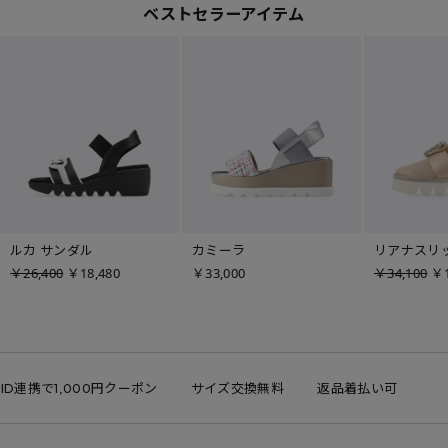
ベストセラーアイテム
ルカ サンダル
カミーラ
リアナスリ
￥26,400
￥18,480
￥33,000
￥34,100
￥1
 ID連携で1,000円クーポン
サイズ交換無料
返品着払い可