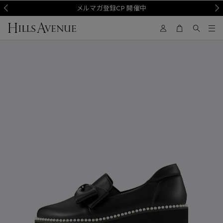
Prev
メルマガ登録CP 開催中
Nex