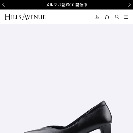
Prev
メルマガ登録CP 開催中
Nex