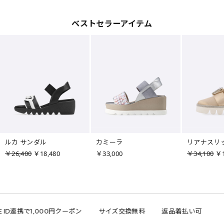
ベストセラーアイテム
ルカ サンダル
カミーラ
リアナスリ
￥26,400
￥18,480
￥33,000
￥34,100
￥1
 ID連携で1,000円クーポン
サイズ交換無料
返品着払い可