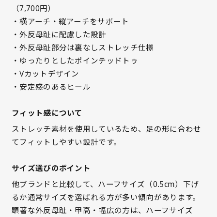
（7,700円）
・横アーチ・縦アーチをサポート
サイズを選択してください
・外反母趾に配慮した設計
・外反母趾部分は裏なしストレッチ仕様
22cm
○ 在庫あり
・ゆったりとしたポインテッドトゥ
・Vカットデザイン
22.5cm
△ 残りわずか
・安定感のあるヒール
23cm
○ 在庫あり
フィット感について
ストレッチ素材を使用しているため、足の形に合わせ
23.5cm
○ 在庫あり
てフィットしやすい設計です。
24cm
入荷お知らせ
サイズ選びのポイント
24.5cm
入荷お知らせ
他ブランドと比較して、ハーフサイズ（0.5cm）下げ
るか通常サイズを選ばれる方が多い傾向があります。
顕著な外反母趾・甲高・幅広の方は、ハーフサイズ