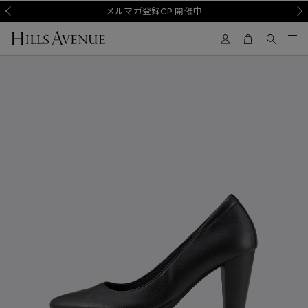
Prev
メルマガ登録CP 開催中
Nex