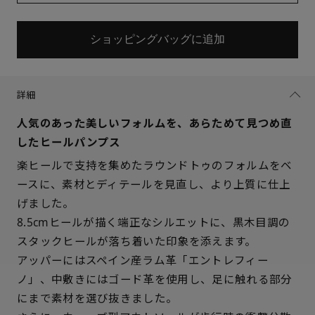
ショッピングバッグに追加
詳細
人気のあった美しいフォルムを、あらためて見つめ直
したヒールパンプス
楽ヒールで支持を集めたラウンドトゥのフォルムをベ
ースに、素材とディテールを見直し、より上質に仕上
げました。
8.5cmヒールが描く端正なシルエットに、黒木目調の
スタックヒールが落ち着いた印象を添えます。
アッパーにはスペイン産ラム革「エントレフィー
サイズを選択してください
ノ」、中敷きにはゴード革を使用し、足に触れる部分
にまで素材を選び抜きました。
21.5cm
× 在庫なし