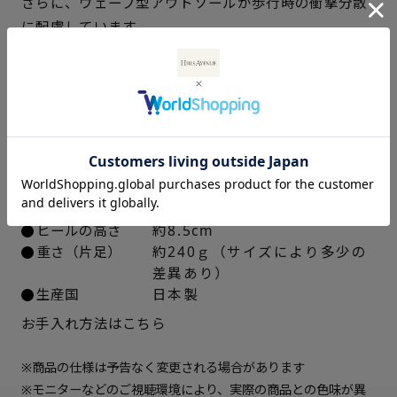
さらに、ウェーブ型アウトソールが歩行時の衝撃分散
に配慮しています。
22cm
△ 残りわずか
これまで愛されてきたフォルムを、今の品格へと昇華
させた一足です。
22.5cm
△ 残りわずか
23cm
× 在庫なし
仕様
アッパー素材
ラム革スムース
23.5cm
△ 残りわずか
中敷き
ゴート革
ソール素材
EVA合成ゴム
24cm
△ 残りわずか
ヒールの高さ
約8.5cm
重さ（片足）
約240ｇ（サイズにより多少の
24.5cm
△ 残りわずか
差異あり）
生産国
日本製
お手入れ方法はこちら
※商品の仕様は予告なく変更される場合があります
※モニターなどのご視聴環境により、実際の商品との色味が異