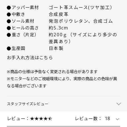
22.5cm
× 在庫なし
アッパー素材
ゴート革スムース(ツヤ加工）
中敷き
合成皮革
23cm
△ 残りわずか
ソール素材
発泡ポリウレタン、合成ゴム
ヒールの高さ
約5.3cm
23.5cm
入荷お知らせ
重さ（片足）
約200ｇ（サイズにより多少の
差異あり）
24cm
○ 在庫あり
生産国
日本製
お手入れ方法はこちら
24.5cm
○ 在庫あり
※商品の仕様は予告なく変更される場合があります
※モニターなどのご視聴環境により、実際の商品との色味が異
なる場合がございます
スタッフサイズレビュー
レビュー：
レビュー数：
18