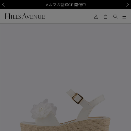
Prev
メルマガ登録CP 開催中
Nex