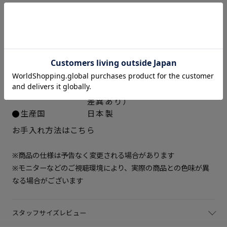
22.5cm
× 在庫なし
仕様
アッパー素材
ラム革スムース
23cm
× 在庫なし
中敷き
合成皮革
ソール素材
発泡ポリウレタン、合成ゴム
23.5cm
× 在庫なし
ヒールの高さ
約5.3cm
重さ（片足）
約215ｇ（サイズにより多少の
24cm
△ 残りわずか
差異あり）
生産国
日本製
24.5cm
× 在庫なし
お手入れ方法はこちら
※商品の仕様は予告なく変更される場合があります
※モニターなどのご視聴環境により、実際の商品との色味が異
なる場合がございます
スタッフサイズレビュー