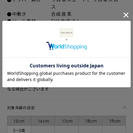
ス
サイズを選択してください
中敷き
合成皮革
ソール素材
EVA合成ゴム
15cm
△ 残りわずか
ソールの高さ
約0.7cm
重さ（片足）
約50ｇ（サイズにより多少の差
16cm
△ 残りわずか
異あり）
生産国
日本製
17cm
入荷お知らせ
お手入れ方法はこちら
18cm
入荷お知らせ
※商品の仕様は予告なく変更される場合があります
※モニターなどのご視聴環境により、実際の商品との色味が異
19cm
△ 残りわずか
なる場合がございます
対象年齢の目安