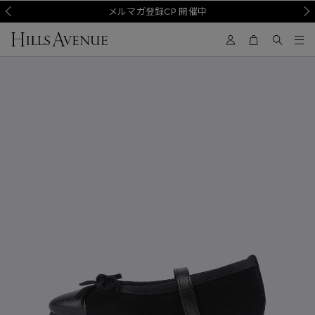
Prev
メルマガ登録CP 開催中
Nex