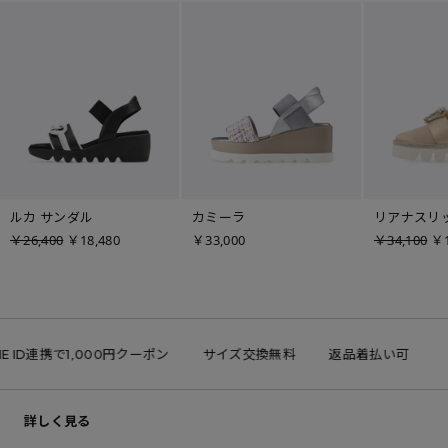
ルカ サンダル
カミーラ
リアナスリ
￥26,400
￥18,480
￥33,000
￥34,100
￥1
E ID連携で1,000円クーポン
サイズ交換無料
返品着払い可
詳しく見る