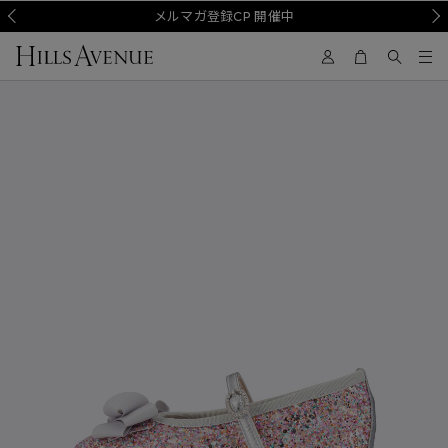
Prev
メルマガ登録CP 開催中
Nex