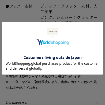
アッパー素材
ブラック：グリッター素材、人
工皮革
サイズを選択してください
ピンク、シルバー：グリッター
素材、ゴート革型押し
15cm
○ 在庫あり
中敷き
合成皮革
ソール素材
EVA合成ゴム
16cm
△ 残りわずか
ヒールの高さ
約0.7cm
重さ（片足）
約70ｇ（サイズにより多少の差
17cm
△ 残りわずか
異あり）
生産国
日本製
18cm
入荷お知らせ
お手入れ方法はこちら
19cm
△ 残りわずか
※商品の仕様は予告なく変更される場合があります
※モニターなどのご視聴環境により、実際の商品との色味が異
なる場合がございます
対象年齢の目安