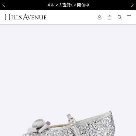
Prev
メルマガ登録CP 開催中
Nex