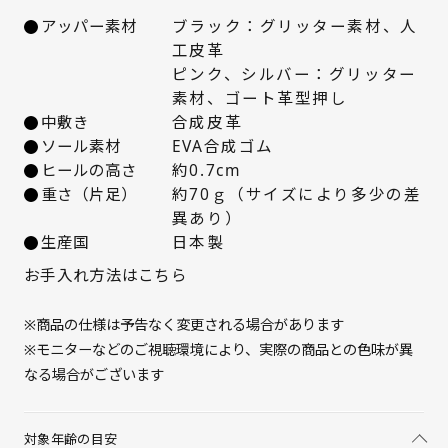
アッパー素材
ブラック：グリッター素材、人
工皮革
サイズを選択してください
ピンク、シルバー：グリッター
素材、ゴート革型押し
15cm
○ 在庫あり
中敷き
合成皮革
ソール素材
EVA合成ゴム
16cm
○ 在庫あり
ヒールの高さ
約0.7cm
重さ（片足）
約70ｇ（サイズにより多少の差
17cm
○ 在庫あり
異あり）
生産国
日本製
18cm
△ 残りわずか
お手入れ方法はこちら
19cm
△ 残りわずか
※商品の仕様は予告なく変更される場合があります
※モニターなどのご視聴環境により、実際の商品との色味が異
なる場合がございます
対象年齢の目安