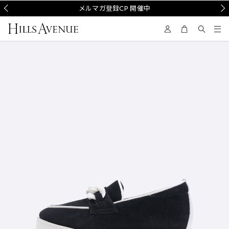
Prev
メルマガ登録CP 開催中
Nex