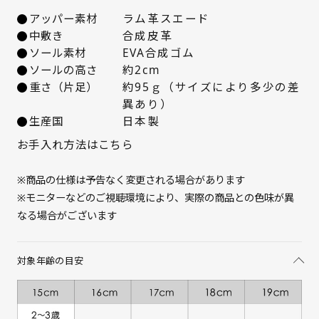
アッパー素材
ラム革スエード
中敷き
合成皮革
ソール素材
EVA合成ゴム
ソールの高さ
約2cm
重さ（片足）
約95ｇ（サイズにより多少の差
異あり）
生産国
日本製
お手入れ方法はこちら
サイズを選択してください
※商品の仕様は予告なく変更される場合があります
15cm
入荷お知らせ
※モニターなどのご視聴環境により、実際の商品との色味が異
なる場合がございます
16cm
入荷お知らせ
17cm
入荷お知らせ
対象年齢の目安
18cm
× 在庫なし