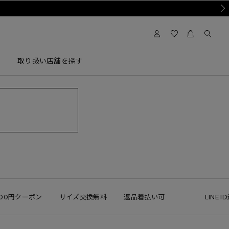
Nex
取り扱い店舗を探す
00円クーポン
サイズ交換無料
返品着払い可
LINE ID