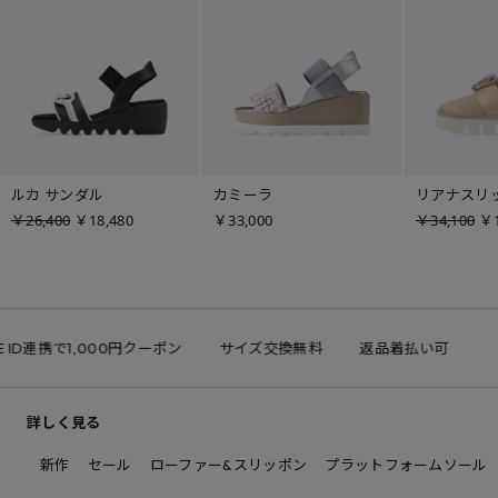
ルカ サンダル
カミーラ
リアナスリ
￥26,400
￥18,480
￥33,000
￥34,100
￥1
E ID連携で1,000円クーポン
サイズ交換無料
返品着払い可
詳しく見る
新作
セール
ローファー&スリッポン
プラットフォームソール