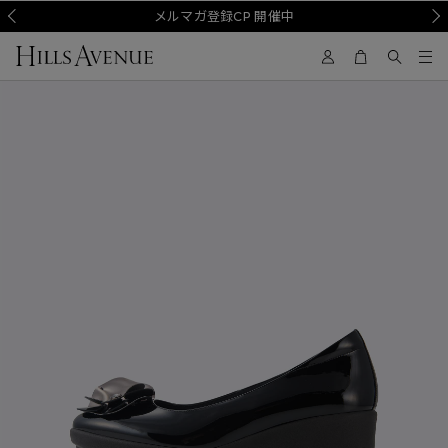
Prev
メルマガ登録CP 開催中
Nex