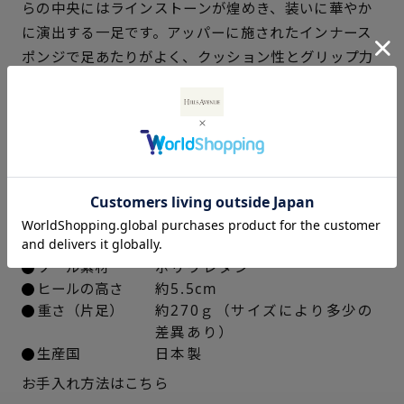
らの中央にはラインストーンが煌めき、装いに華やか
21.5cm
× 在庫なし
に演出する一足です。アッパーに施されたインナース
ポンジで足あたりがよく、クッション性とグリップ力
22cm
△ 概ね１週間後に発送
のある「スマートウェーブソール」を採用していま
22.5cm
× 在庫なし
す。すっきりとしたシルエットでありながら、ゆった
りとした履き心地が魅力です。
23cm
× 在庫なし
仕様
23.5cm
× 在庫なし
アッパー素材
牛革キップエナメル
24cm
× 在庫なし
中敷き
合成皮革
ソール素材
ポリウレタン
24.5cm
○ 概ね１週間後に発送
ヒールの高さ
約5.5cm
重さ（片足）
約270ｇ（サイズにより多少の
差異あり）
25cm
△ 概ね１週間後に発送
生産国
日本製
お手入れ方法はこちら