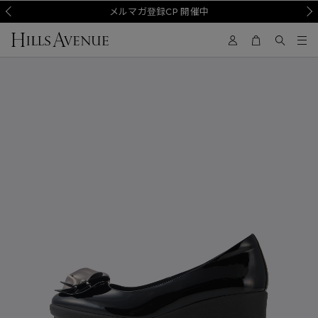
Prev
メルマガ登録CP 開催中
Nex