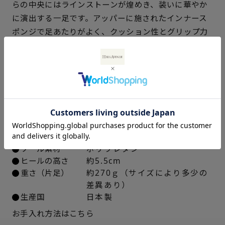
らの中央にはラインストーンが煌めき、装いに華やか
21.5cm
× 在庫なし
に演出する一足です。アッパーに施されたインナース
ポンジで足あたりがよく、クッション性とグリップ力
22cm
△ 概ね１週間後に発送
のある「スマートウェーブソール」を採用していま
22.5cm
× 在庫なし
す。すっきりとしたシルエットでありながら、ゆった
りとした履き心地が魅力です。
23cm
× 在庫なし
仕様
23.5cm
× 在庫なし
アッパー素材
牛革キップエナメル
24cm
× 在庫なし
中敷き
合成皮革
ソール素材
ポリウレタン
24.5cm
○ 概ね１週間後に発送
ヒールの高さ
約5.5cm
重さ（片足）
約270ｇ（サイズにより多少の
差異あり）
25cm
△ 概ね１週間後に発送
生産国
日本製
お手入れ方法はこちら