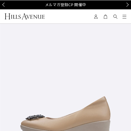
Prev
メルマガ登録CP 開催中
Nex