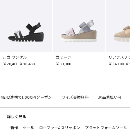
ルカ サンダル
カミーラ
リアナスリ
￥26,400
￥18,480
￥33,000
￥34,100
￥1
NE ID連携で1,000円クーポン
サイズ交換無料
返品着払い可
詳しく見る
新作
セール
ローファー&スリッポン
プラットフォームソール