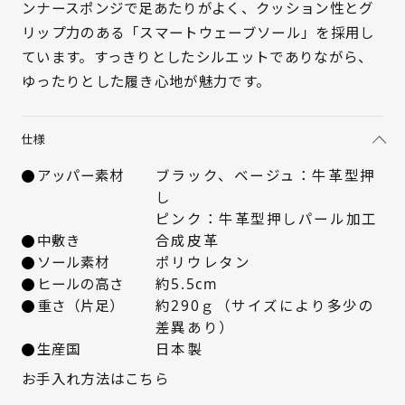
ンナースポンジで足あたりがよく、クッション性とグ
21.5cm
△ 概ね１週間後に発送
リップ力のある「スマートウェーブソール」を採用し
ています。すっきりとしたシルエットでありながら、
22cm
△ 概ね１週間後に発送
ゆったりとした履き心地が魅力です。
22.5cm
× 在庫なし
仕様
23cm
× 在庫なし
アッパー素材
ブラック、ベージュ：牛革型押
し
23.5cm
× 在庫なし
ピンク：牛革型押しパール加工
中敷き
合成皮革
24cm
△ 概ね１週間後に発送
ソール素材
ポリウレタン
ヒールの高さ
約5.5cm
24.5cm
△ 概ね１週間後に発送
重さ（片足）
約290ｇ（サイズにより多少の
差異あり）
25cm
△ 概ね１週間後に発送
生産国
日本製
お手入れ方法はこちら