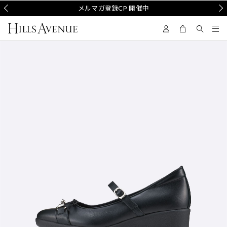
Prev
メルマガ登録CP 開催中
Nex