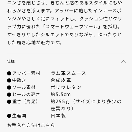
ニンさを感じさせ、きちんと感のあるスタイルにもや
わらかさを添えます。アッパーに施したインナースポ
ンジがやさしく足にフィットし、クッション性とグリ
ップ力に優れた「スマートウェーブソール」を採用。
すっきりとしたシルエットでありながら、ゆったりと
した履き心地が魅力です。
サイズを選択してください
21.5cm
△ 概ね１週間後に発送
仕様
アッパー素材
ラム革スムース
22cm
× 在庫なし
中敷き
合成皮革
ソール素材
ポリウレタン
22.5cm
× 在庫なし
ヒールの高さ
約5.5cm
重さ（片足）
約295ｇ（サイズにより多少の
23cm
× 在庫なし
差異あり）
生産国
日本製
23.5cm
× 在庫なし
お手入れ方法はこちら