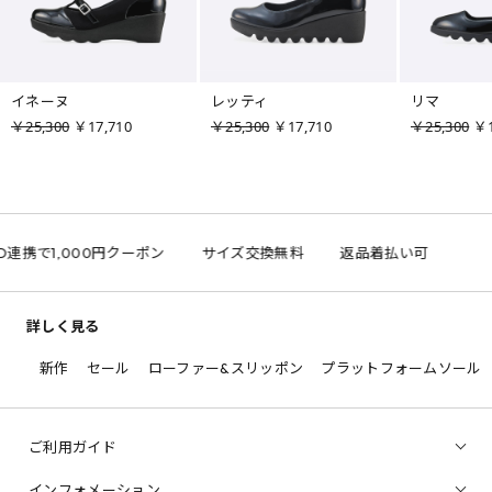
イネーヌ
レッティ
リマ
￥25,300
￥17,710
￥25,300
￥17,710
￥25,300
￥1
ID連携で1,000円クーポン
サイズ交換無料
返品着払い可
詳しく見る
新作
セール
ローファー&スリッポン
プラットフォームソール
ご利用ガイド
インフォメーション