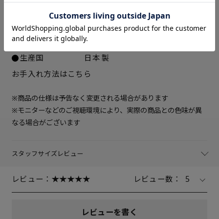
ソール素材
ポリウレタン
23.5cm
○ 在庫あり
ヒールの高さ
約5.5cm
重さ（片足）
約240ｇ（サイズにより多少の
24cm
○ 在庫あり
差異あり）
生産国
日本製
24.5cm
○ 在庫あり
お手入れ方法はこちら
25cm
△ 残りわずか
※商品の仕様は予告なく変更される場合があります
※モニターなどのご視聴環境により、実際の商品との色味が異
なる場合がございます
スタッフサイズレビュー
レビュー：
レビュー数：
5
レビューを書く