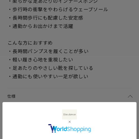
・柔らかな足あたりのインナースポンジ
・歩行時の衝撃をやわらげるウェーブソール
・長時間歩行にも配慮した安定感
・通勤からお出かけまで活躍
こんな方におすすめ
・長時間パンプスを履くことが多い
・軽い履き心地を重視したい
・足あたりのやさしい靴を探している
サイズを選択してください
・通勤にも使いやすい一足が欲しい
21.5cm
△ 残りわずか
仕様
22cm
○ 在庫あり
アッパー素材
ブラックエナメル：牛革キップ
22.5cm
○ 在庫あり
エナメル
ブラックスムース：ラム革スム
ース
23cm
○ 在庫あり
中敷き
合成皮革