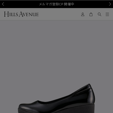
Prev
メルマガ登録CP 開催中
Nex