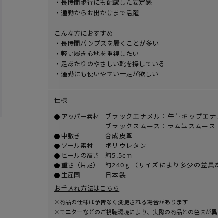
・長時間歩行にも配慮した安定感
・通勤からお出かけまで活躍
こんな方におすすめ
・長時間パンプスを履くことが多い
・軽い履き心地を重視したい
・足あたりのやさしい靴を探している
・通勤にも使いやすい一足が欲しい
仕様
アッパー素材
ブラックエナメル：牛革キップエナ
ブラックスムース：ラム革スムース
中敷き
合成皮革
ソール素材
ポリウレタン
ヒールの高さ
約5.5cm
重さ（片足）
約240ｇ（サイズにより多少の差異
生産国
日本製
お手入れ方法はこちら
※商品の仕様は予告なく変更される場合があります
※モニターなどのご視聴環境により、実際の商品との色味が異