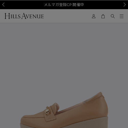
Prev
メルマガ登録CP 開催中
Nex