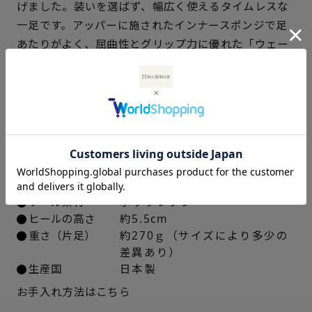
げました。装いを選ばず、幅広く使えるタイムレスな
21.5cm
△ 概ね１週間後に発送
一足です。アッパーに施されたインナースポンジで足
22cm
× 在庫なし
あたりがよく、屈曲性とグリップ力に優れた「ウェー
ブソール」を採用しています。
22.5cm
× 在庫なし
仕様
23cm
× 在庫なし
アッパー素材
ブラック：牛革キップエナメル
23.5cm
× 在庫なし
ベージュ：ラム革スムース
デニム：デニム素材
24cm
○ 概ね１週間後に発送
中敷き
合成皮革
ソール素材
ポリウレタン
ヒールの高さ
約5.5cm
24.5cm
○ 概ね１週間後に発送
重さ（片足）
約270ｇ（サイズにより多少の
差異あり）
25cm
○ 概ね１週間後に発送
生産国
日本製
お手入れ方法はこちら