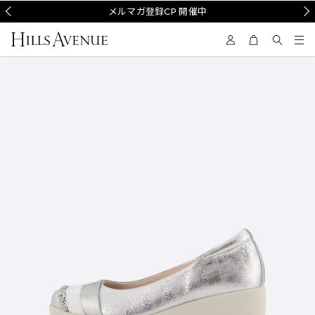
Prev
メルマガ登録CP 開催中
Nex