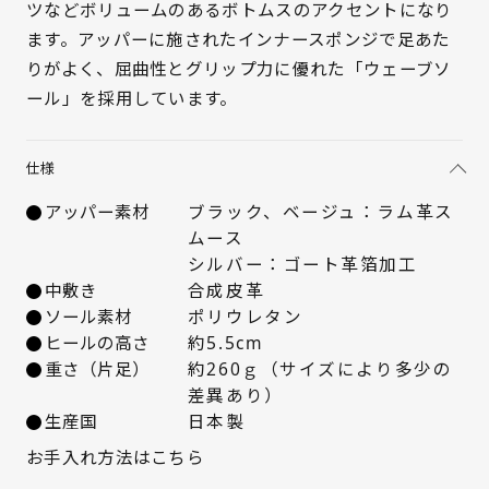
ツなどボリュームのあるボトムスのアクセントになり
21.5cm
× 在庫なし
ます。アッパーに施されたインナースポンジで足あた
22cm
× 在庫なし
りがよく、屈曲性とグリップ力に優れた「ウェーブソ
ール」を採用しています。
22.5cm
× 在庫なし
仕様
23cm
× 在庫なし
アッパー素材
ブラック、ベージュ：ラム革ス
23.5cm
× 在庫なし
ムース
シルバー：ゴート革箔加工
24cm
× 在庫なし
中敷き
合成皮革
ソール素材
ポリウレタン
ヒールの高さ
約5.5cm
24.5cm
× 在庫なし
重さ（片足）
約260ｇ（サイズにより多少の
差異あり）
25cm
△ 概ね１週間後に発送
生産国
日本製
お手入れ方法はこちら