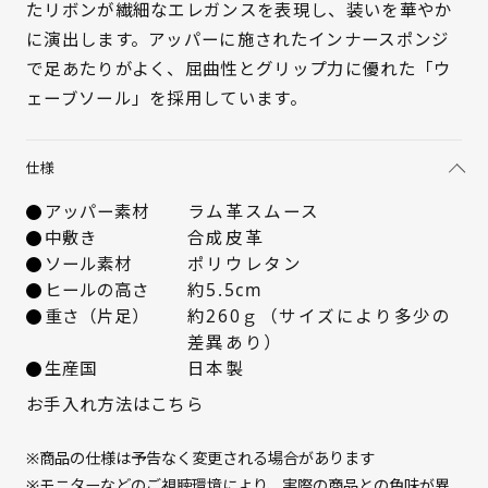
たリボンが繊細なエレガンスを表現し、装いを華やか
に演出します。アッパーに施されたインナースポンジ
22cm
× 在庫なし
で足あたりがよく、屈曲性とグリップ力に優れた「ウ
22.5cm
× 在庫なし
ェーブソール」を採用しています。
23cm
× 在庫なし
仕様
23.5cm
× 在庫なし
アッパー素材
ラム革スムース
中敷き
合成皮革
24cm
× 在庫なし
ソール素材
ポリウレタン
ヒールの高さ
約5.5cm
重さ（片足）
約260ｇ（サイズにより多少の
24.5cm
△ 概ね１週間後に発送
差異あり）
生産国
日本製
25cm
△ 概ね１週間後に発送
お手入れ方法はこちら
※商品の仕様は予告なく変更される場合があります
※モニターなどのご視聴環境により、実際の商品との色味が異