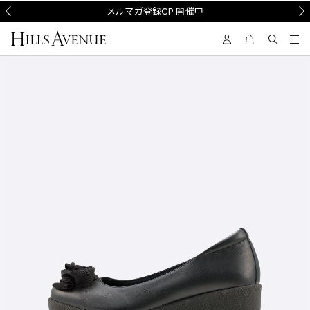
Prev
メルマガ登録CP 開催中
Nex