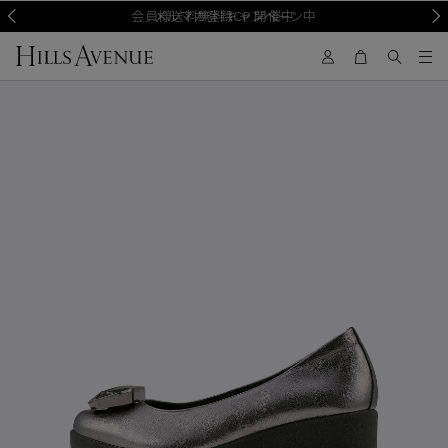
Prev
会員様送料無料キャンペーン中
メルマガ登録CP 開催中
Nex