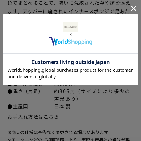
色でまとめることで、装いに洗練された華やぎを添え
ます。アッパーに施されたインナースポンジで足あた
22cm
○ 概ね１週間後に発送
りがよく、屈曲性とグリップ力に優れた「ウェーブソ
22.5cm
× 在庫なし
ール」を採用しています。
23cm
× 在庫なし
仕様
23.5cm
× 在庫なし
アッパー素材
ゴート革箔加工
中敷き
合成皮革
24cm
× 在庫なし
ソール素材
ポリウレタン
ヒールの高さ
約5.5cm
重さ（片足）
約305ｇ（サイズにより多少の
24.5cm
× 在庫なし
差異あり）
生産国
日本製
25cm
○ 概ね１週間後に発送
お手入れ方法はこちら
※商品の仕様は予告なく変更される場合があります
※モニターなどのご視聴環境により、実際の商品との色味が異