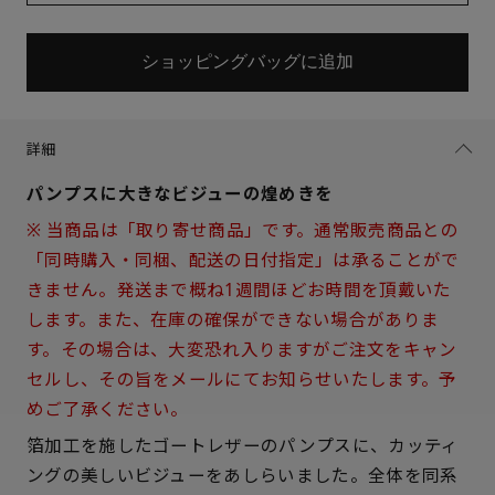
ショッピングバッグに追加
詳細
パンプスに大きなビジューの煌めきを
※ 当商品は「取り寄せ商品」です。通常販売商品との
「同時購入・同梱、配送の日付指定」は承ることがで
きません。発送まで概ね1週間ほどお時間を頂戴いた
します。また、在庫の確保ができない場合がありま
す。その場合は、大変恐れ入りますがご注文をキャン
セルし、その旨をメールにてお知らせいたします。予
めご了承ください。
サイズを選択してください
箔加工を施したゴートレザーのパンプスに、カッティ
ングの美しいビジューをあしらいました。全体を同系
21.5cm
○ 概ね１週間後に発送