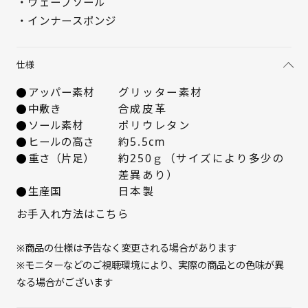
・ウェーブソール
22cm
△ 残りわずか
・インナースポンジ
22.5cm
× 在庫なし
仕様
23cm
× 在庫なし
アッパー素材
グリッター素材
中敷き
合成皮革
23.5cm
△ 残りわずか
ソール素材
ポリウレタン
ヒールの高さ
約5.5cm
24cm
△ 残りわずか
重さ（片足）
約250ｇ（サイズにより多少の
差異あり）
24.5cm
△ 残りわずか
生産国
日本製
お手入れ方法はこちら
25cm
△ 残りわずか
※商品の仕様は予告なく変更される場合があります
※モニターなどのご視聴環境により、実際の商品との色味が異
なる場合がございます