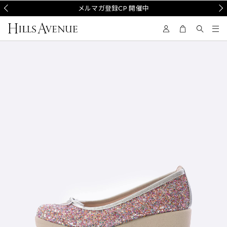
Prev
メルマガ登録CP 開催中
Nex