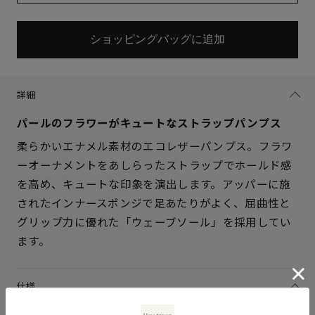
ショッピングバッグに追加
詳細
パールのフラワーがキュートなストラップパンプス
柔らかいエナメル素材のエコレザーパンプス。フラワ
ーオーナメントをあしらったストラップでホールド感
を高め、キュートな印象を演出します。アッパーに施
されたインナースポンジで足あたりがよく、屈曲性と
サイズを選択してください
グリップ力に優れた「ウェーブソール」を採用してい
ます。
21.5cm
× 在庫なし
22cm
○ 在庫あり
仕様
アッパー素材
ブラック：人工皮革