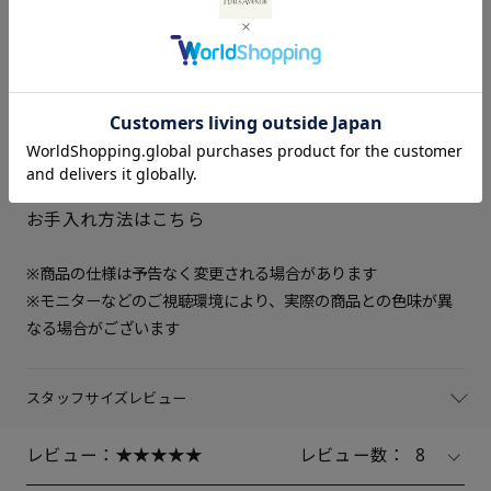
22.5cm
× 在庫なし
ベージュ：合成皮革
中敷き
合成皮革
23cm
× 在庫なし
ソール素材
ポリウレタン
ヒールの高さ
約5.5cm
23.5cm
× 在庫なし
重さ（片足）
約260ｇ（サイズにより多少の
差異あり）
24cm
× 在庫なし
生産国
日本製
お手入れ方法はこちら
24.5cm
× 在庫なし
※商品の仕様は予告なく変更される場合があります
25cm
○ 在庫あり
※モニターなどのご視聴環境により、実際の商品との色味が異
なる場合がございます
スタッフサイズレビュー
レビュー：
レビュー数：
8