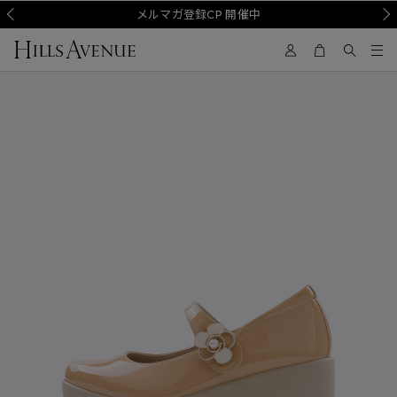
Prev
メルマガ登録CP 開催中
Nex