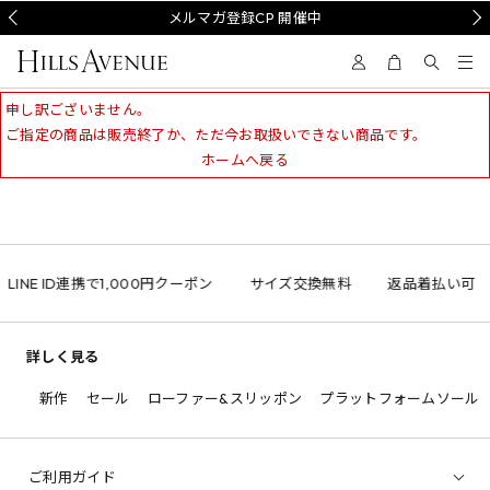
Prev
メルマガ登録CP 開催中
Nex
申し訳ございません。
ご指定の商品は販売終了か、ただ今お取扱いできない商品です。
ホームへ戻る
LINE ID連携で1,000円クーポン
サイズ交換無料
返品着払い可
詳しく見る
新作
セール
ローファー&スリッポン
プラットフォームソール
ご利用ガイド