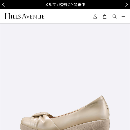
Prev
メルマガ登録CP 開催中
Nex