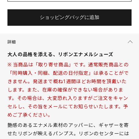
ショッピングバッグに追加
詳細
大人の品格を添える、リボンエナメルシューズ
※ 当商品は「取り寄せ商品」です。通常販売商品との
「同時購入・同梱、配送の日付指定」は承ることがで
きません。発送まで概ね1週間ほどお時間を頂戴いた
します。また、在庫の確保ができない場合がありま
す。その場合は、大変恐れ入りますがご注文をキャン
セルし、その旨をメールにてお知らせいたします。予
めご了承ください。
サイズを選択してください
艶感のあるエナメル素材のアッパーに、ギャザーを寄
せたリボンが映えるパンプス。リボンのセンターには
21.5cm
△ 概ね１週間後に発送