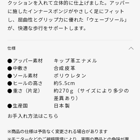
クッションを入れて立体的に仕上げました。アッパー
に施したインナースポンジがやさしく足にフィット
22cm
× 在庫なし
し、屈曲性とグリップ力に優れた「ウェーブソール」
22.5cm
× 在庫なし
が、快適な歩行をサポートします。
23cm
× 在庫なし
仕様
23.5cm
× 在庫なし
アッパー素材
キップ革エナメル
中敷き
合成皮革
24cm
× 在庫なし
ソール素材
ポリウレタン
ヒールの高さ
約5.5cm
重さ（片足）
約270ｇ（サイズにより多少の
24.5cm
× 在庫なし
差異あり）
生産国
日本製
25cm
△ 概ね１週間後に発送
お手入れ方法はこちら
※商品の仕様は予告なく変更される場合があります
※モニターなどのご視聴環境により、実際の商品との色味が異