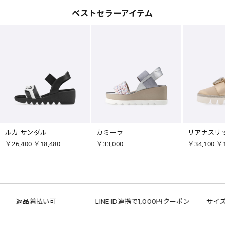
ベストセラーアイテム
ルカ サンダル
カミーラ
リアナスリ
￥26,400
￥18,480
￥33,000
￥34,100
￥1
返品着払い可
LINE ID連携で1,000円クーポン
サイズ交換