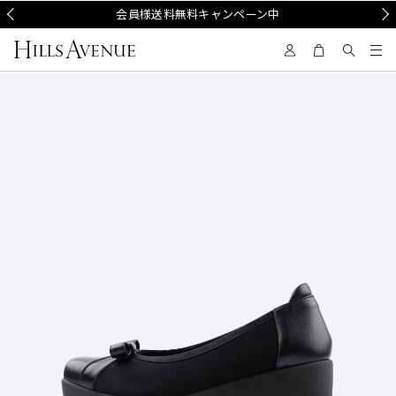
Prev
会員様送料無料キャンペーン中
Nex