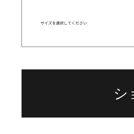
サイズを選択してください
23.5cm
○ 
24cm
○ 
シ