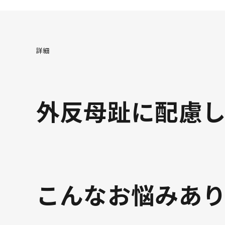
24.5cm
△ 
詳細
25cm
△ 
外反母趾に配慮
こんなお悩みあ