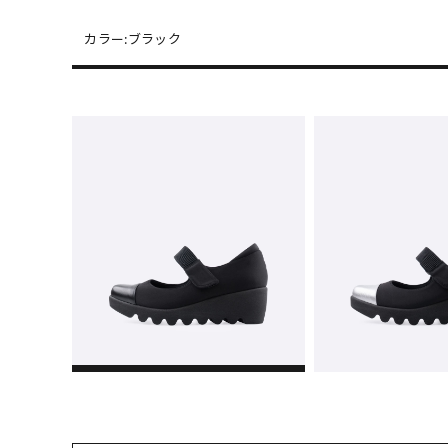
カラー:
ブラック
22cm
△ 
22.5cm
○ 
23cm
○ 