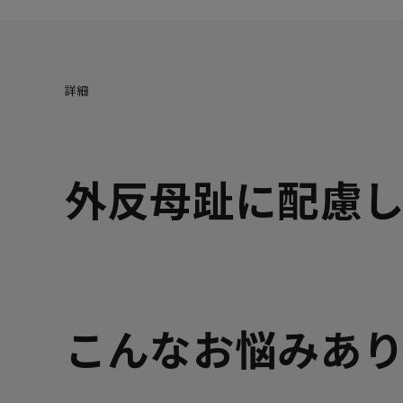
24.5cm
△ 
詳細
25cm
△ 
外反母趾に配慮
こんなお悩みあ