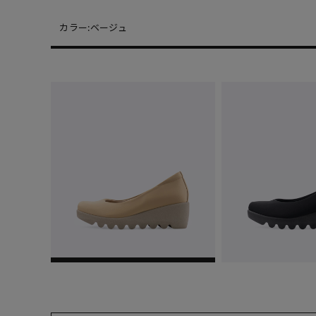
カラー:
ベージュ
22cm
入
22.5cm
△ 
23cm
△ 