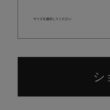
サイズを選択してください
23.5cm
○ 
24cm
入
シ