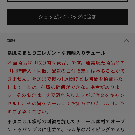
ショッピングバッグに追加
詳細
素肌にまとうエレガントな刺繍入りチュール
※ 当商品は「取り寄せ商品」です。通常販売商品との
「同時購入・同梱、配送の日付指定」は承ることがで
きません。発送まで概ね1週間ほどお時間を頂戴いた
します。また、在庫の確保ができない場合がありま
す。その場合は、大変恐れ入りますがご注文をキャン
セルし、その旨をメールにてお知らせいたします。予
めご了承ください。
サイズを選択してください
ボタニカル模様の刺繍を施したチュール素材でオープ
ントゥパンプスに仕立て、ラム革のパイピングでメリ
21.5cm
× 在庫なし