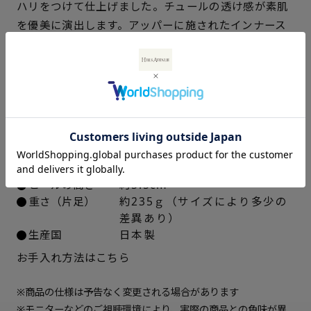
ハリをつけて仕上げました。チュールの透け感が素肌
を優美に演出します。アッパーに施されたインナース
22cm
× 在庫なし
ポンジで足あたりがよく、屈曲性とグリップ力に優れ
22.5cm
× 在庫なし
た「ウェーブソール」を採用しています。
23cm
× 在庫なし
仕様
23.5cm
× 在庫なし
アッパー素材
チュールレース素材
中敷き
合成皮革
24cm
× 在庫なし
ソール素材
ポリウレタン
ヒールの高さ
約5.5cm
重さ（片足）
約235ｇ（サイズにより多少の
24.5cm
× 在庫なし
差異あり）
生産国
日本製
25cm
○ 概ね１週間後に発送
お手入れ方法はこちら
※商品の仕様は予告なく変更される場合があります
※モニターなどのご視聴環境により、実際の商品との色味が異