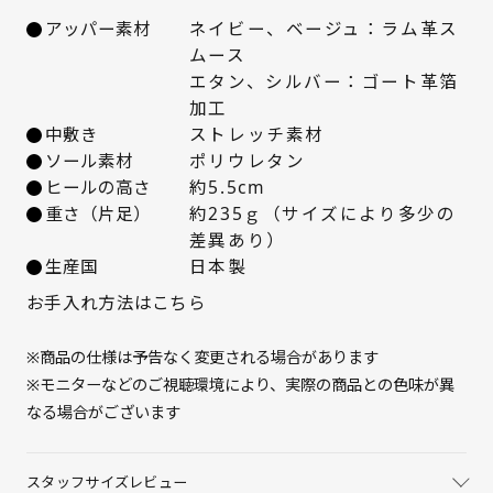
アッパー素材
ネイビー、ベージュ：ラム革ス
ムース
エタン、シルバー：ゴート革箔
サイズを選択してください
加工
中敷き
ストレッチ素材
21.5cm
× 在庫なし
ソール素材
ポリウレタン
ヒールの高さ
約5.5cm
22cm
○ 在庫あり
重さ（片足）
約235ｇ（サイズにより多少の
差異あり）
22.5cm
△ 残りわずか
生産国
日本製
お手入れ方法はこちら
23cm
○ 在庫あり
※商品の仕様は予告なく変更される場合があります
23.5cm
入荷お知らせ
※モニターなどのご視聴環境により、実際の商品との色味が異
なる場合がございます
24cm
入荷お知らせ
24.5cm
× 在庫なし
スタッフサイズレビュー