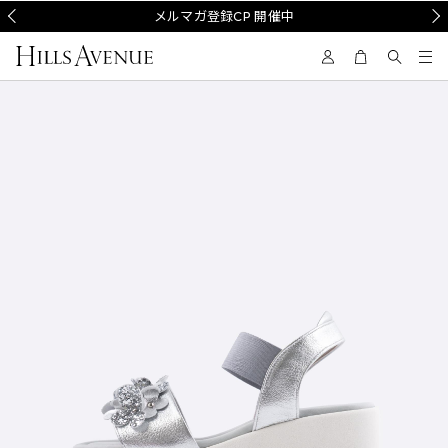
Prev
メルマガ登録CP 開催中
Nex