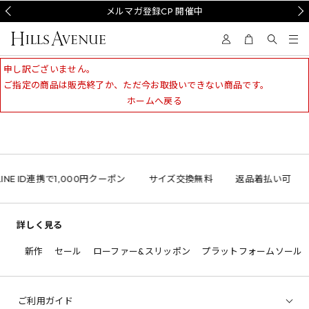
Prev
メルマガ登録CP 開催中
Nex
申し訳ございません。
ご指定の商品は販売終了か、ただ今お取扱いできない商品です。
ホームへ戻る
INE ID連携で1,000円クーポン
サイズ交換無料
返品着払い可
詳しく見る
新作
セール
ローファー&スリッポン
プラットフォームソール
ご利用ガイド