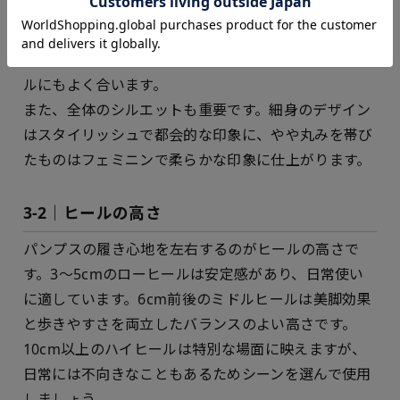
かく上品な雰囲気を演出し、スクエアトゥはシャープ
で洗練された印象に。つま先がシャープなポインテッ
ドトゥは足元をすっきりと見せ、エレガントなスタイ
ルにもよく合います。
また、全体のシルエットも重要です。細身のデザイン
はスタイリッシュで都会的な印象に、やや丸みを帯び
たものはフェミニンで柔らかな印象に仕上がります。
3-2｜ヒールの高さ
パンプスの履き心地を左右するのがヒールの高さで
す。3～5cmのローヒールは安定感があり、日常使い
に適しています。6cm前後のミドルヒールは美脚効果
と歩きやすさを両立したバランスのよい高さです。
10cm以上のハイヒールは特別な場面に映えますが、
日常には不向きなこともあるためシーンを選んで使用
しましょう。