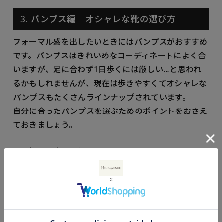
3. パンプス編｜オシャレな靴の選び方
フォーマル感を出したいときにはパンプスがおすすめ
です。パンプスはきれいめなコーディネートによく合
いますが、足に合わず1日歩くには厳しい…と思われ
るかもしれませんが、現在は歩きやすくてオシャレな
パンプスもたくさんラインナップされています。
自分に合ったパンプスを選ぶためのポイントをおさえ
ておきましょう。
3-1｜つま先のデザインとシルエット
シーンやスタイリングに合わせて、つま先のデザイン
を選ぶことがコーディネートの幅を広げるポイントで
す。
例えば、つま先が丸くなっているラウンドトゥは柔ら