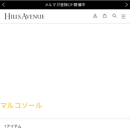
Prev
メルマガ登録CP 開催中
Nex
マルコソール
1
アイテム