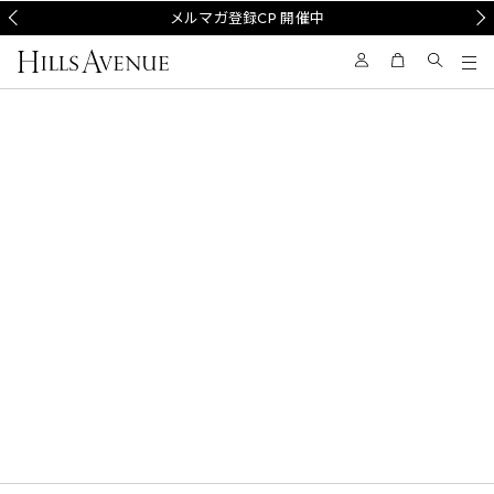
Prev
メルマガ登録CP 開催中
Nex