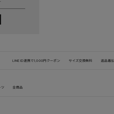
LINE ID連携で1,000円クーポン
サイズ交換無料
返品着払い可
ーツ
全商品