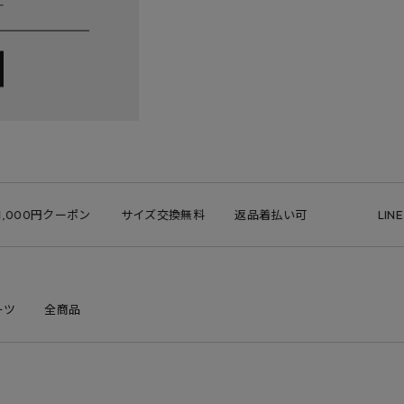
000円クーポン
サイズ交換無料
返品着払い可
LINE I
ーツ
全商品